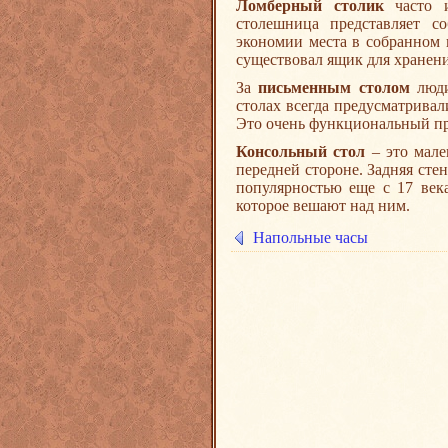
Ломберный столик
часто и
столешница представляет 
экономии места в собранном 
существовал ящик для хранен
За
письменным столом
люди
столах всегда предусматрива
Это очень функциональный пр
Консольный стол
– это мале
передней стороне. Задняя стен
популярностью еще с 17 век
которое вешают над ним.
Напольные часы