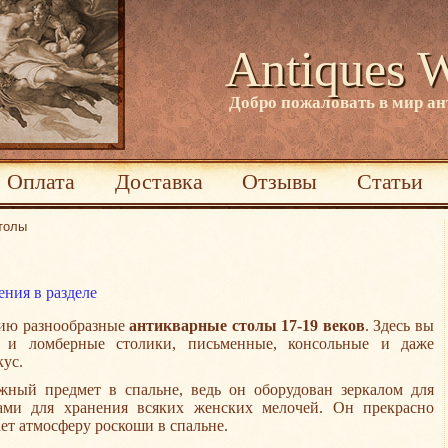
Antiques 
Добро пожаловать в мир а
Оплата
Доставка
Отзывы
Статьи
толы
ния в разделе
ию разнообразные
антикварные столы 17-19 веков
. Здесь вы
к и ломберные столики, письменные, консольные и даже
кус.
ный предмет в спальне, ведь он оборудован зеркалом для
ами для хранения всяких женских мелочей. Он прекрасно
ает атмосферу роскоши в спальне.