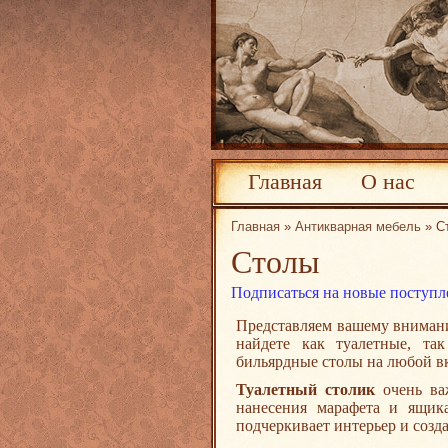
Главная
О нас
Главная
»
Антикварная мебель
» С
Столы
Подписаться на новые поступле
Представляем вашему вниман
найдете как туалетные, та
бильярдные столы на любой в
Туалетный столик
очень важ
нанесения марафета и ящик
подчеркивает интерьер и созд