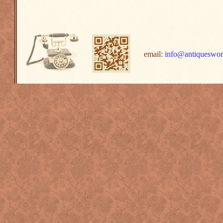
email:
info@antiqueswor